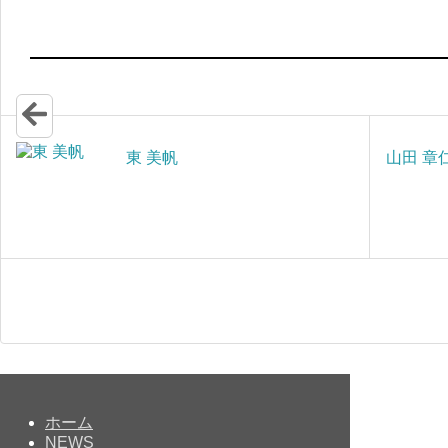
東 美帆
山田 章
ホーム
NEWS