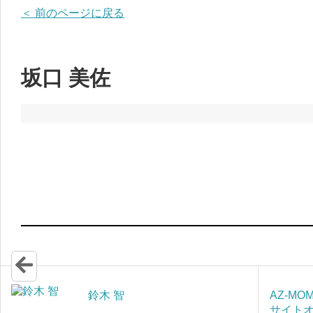
＜ 前のページに戻る
坂口 美佐
鈴木 智
AZ-MO
サイト