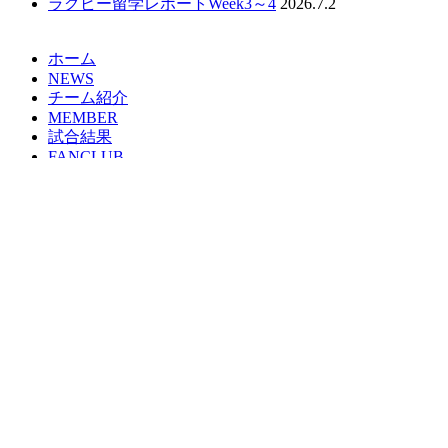
ラグビー留学レポートWeek3～4
2026.7.2
ホーム
NEWS
チーム紹介
MEMBER
試合結果
FANCLUB
SPONSOR
Instagram
Facebook
Copyright © since 2014 MOMOTARO’S R.F.C All
Rights Reserved
NEWS
チーム紹介
選手紹介
試合結果
Top