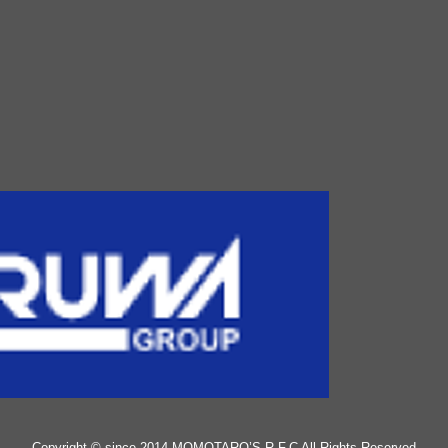
Copyright © since 2014 MOMOTARO’S R.F.C All Rights Reserved