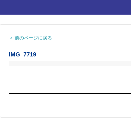
HOME
チーム紹介
＜ 前のページに戻る
選手・スタッフ紹介
IMG_7719