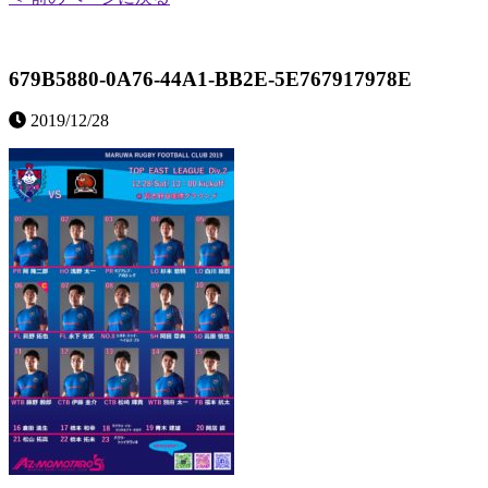
679B5880-0A76-44A1-BB2E-5E767917978E
2019/12/28