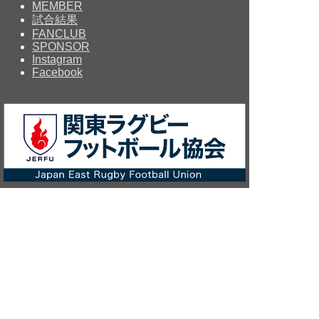
MEMBER
試合結果
FANCLUB
SPONSOR
Instagram
Facebook
Copyright © since 2014 MOMOTARO’S R.F.C All Rights
Reserved