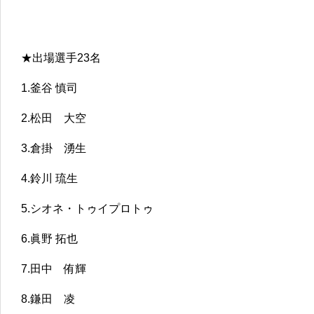
★出場選手23名
1.釜谷 慎司
2.松田 大空
3.倉掛 湧生
4.鈴川 琉生
5.シオネ・トゥイプロトゥ
6.眞野 拓也
7.田中 侑輝
8.鎌田 凌