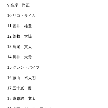
9.高岸 尚正
10.リコ・サイム
11.堀井 雄登
12.荒牧 太陽
13.鹿尾 貫太
14.川井 太貴
15.グレン・バイフ
16.藤山 裕太朗
17.五十嵐 優
18.東恩納 寛太