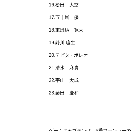
16.松田 大空
17.五十嵐 優
18.東恩納 寛太
19.鈴川 琉生
20.テビタ・ポレオ
21.清水 麻貴
22.宇山 大成
23.藤田 慶和
ゲームキャプテンは、6番フランカーの