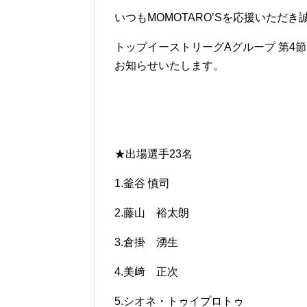
いつもMOMOTARO’Sを応援いただ
トップイーストリーグAグループ 第4節
お知らせいたします。
★出場選手23名
1.釜谷 慎司
2.藤山 裕太朗
3.倉掛 湧生
4.美﨑 正次
5.シオネ・トゥイプロトゥ