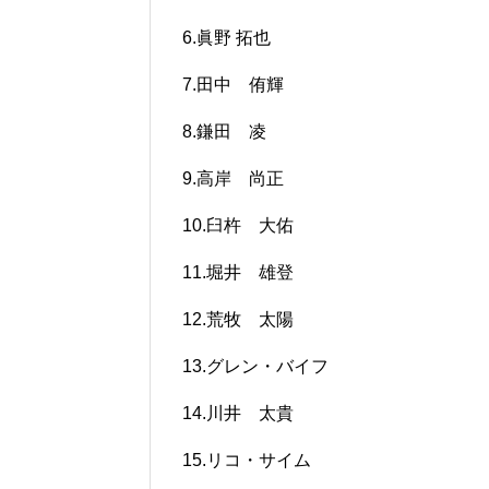
6.眞野 拓也
7.田中 侑輝
8.鎌田 凌
9.高岸 尚正
10.臼杵 大佑
11.堀井 雄登
12.荒牧 太陽
13.グレン・バイフ
14.川井 太貴
15.リコ・サイム