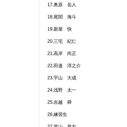
17.奥原 岳人
18.尾関 海斗
19.新屋 快
20.三宅 紀仁
21.高岸 尚正
22.田邉 淳之介
23.宇山 大成
24.浅野 太一
25.吉越 舜
26.練習生
27.當山 恭右