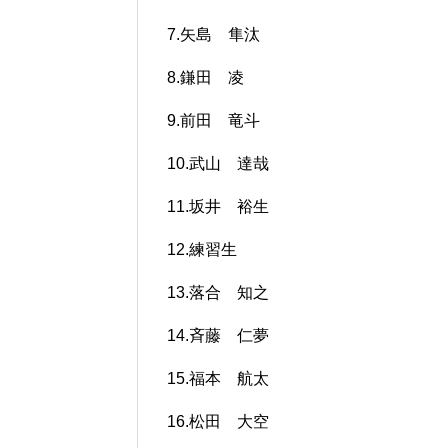
7.矢島 隼汰
8.鎌田 凌
9.前田 竜斗
10.武山 達哉
11.坂井 裕生
12.練習生
13.落合 知之
14.斉藤 仁夢
15.福本 航太
16.松田 大空