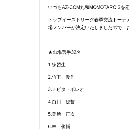
いつもAZ-COM丸和MOMOTARO’
トップイーストリーグ春季交流トーナメ
場メンバーが決定いたしましたので、
★出場選手32名
1.練習生
2.竹下 優作
3.テビタ・ポレオ
4.白川 総哲
5.美﨑 正次
6.林 俊輔