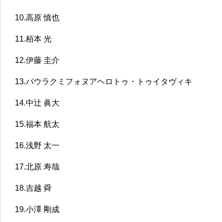
10.
高原 慎也
11.
栢本 光
12.
伊藤 圭介
13.
パウラクミフォヌアヘロトゥ・トゥイタヴィキ
14.
中辻 眞大
15.
福本 航太
16.
浅野 太一
17.
北原 寿哉
18.
吉越 舜
19.
小澤 剛成