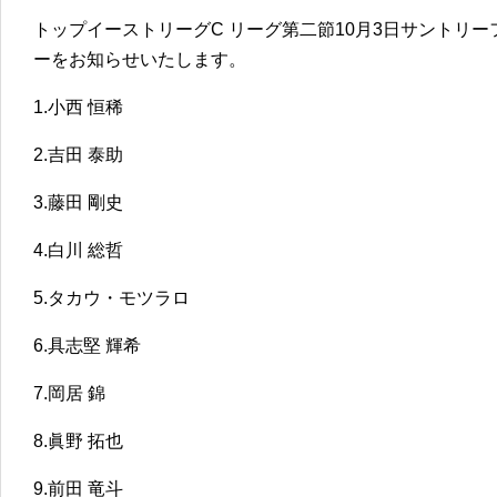
トップイーストリーグC リーグ第二節10月3日サントリーフ
ーをお知らせいたします。
1.
小西 恒稀
2.
吉田 泰助
3.
藤田 剛史
4.
白川 総哲
5.
タカウ・モツラロ
6.
具志堅 輝希
7.
岡居 錦
8.
眞野 拓也
9.
前田 竜斗