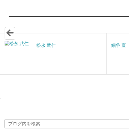
松永 武仁
細谷 直