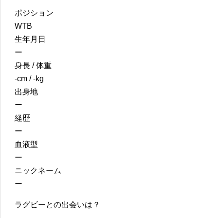
ポジション
WTB
生年月日
ー
身長 / 体重
-cm / -kg
出身地
ー
経歴
ー
血液型
ー
ニックネーム
ー
ラグビーとの出会いは？