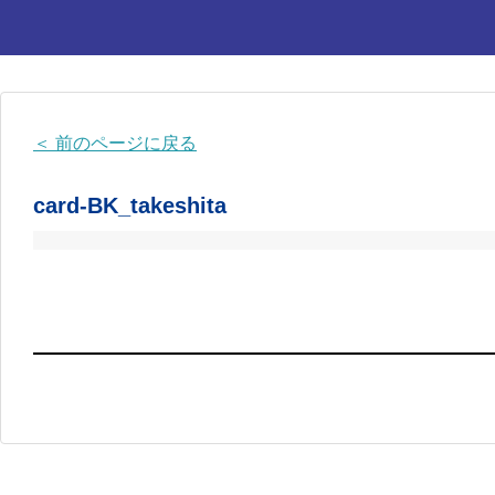
HOME
チーム紹介
＜ 前のページに戻る
選手・スタッフ
card-BK_takeshita