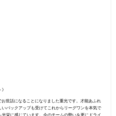
ト》
O’S”でお世話になることになりました重光です。
才能あふれ
しいバックアップも受けてこれからリーグワンを本気で
も光栄に感じています。今のチームの勢いを更にドライ