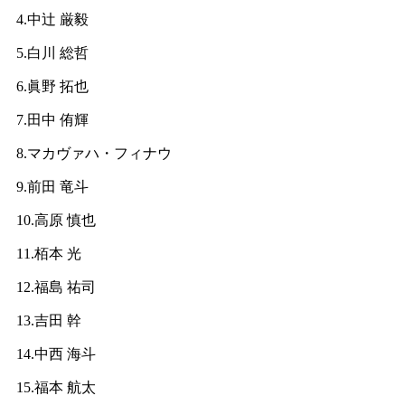
4.中辻 厳毅
5.白川 総哲
6.眞野 拓也
7.田中 侑輝
8.マカヴァハ・フィナウ
9.前田 竜斗
10.高原 慎也
11.栢本 光
12.福島 祐司
13.
吉田 幹
14.中西 海斗
15.福本 航太