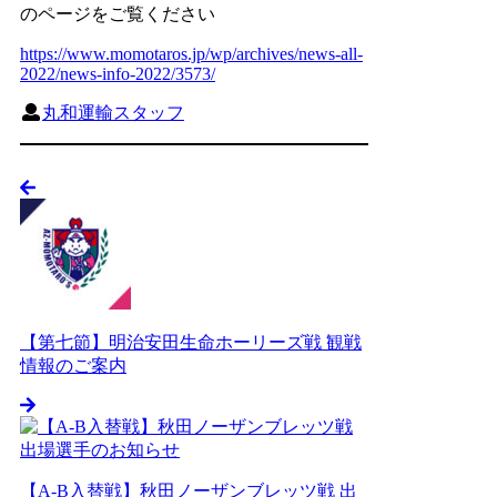
のページをご覧ください
https://www.momotaros.jp/wp/archives/news-all-
2022/news-info-2022/3573/
丸和運輸スタッフ
【第七節】明治安田生命ホーリーズ戦 観戦
情報のご案内
【A-B入替戦】秋田ノーザンブレッツ戦 出