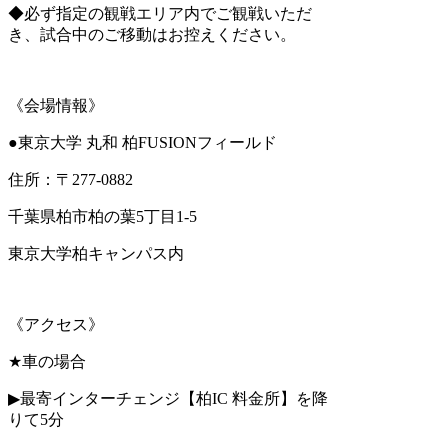
◆必ず指定の観戦エリア内でご観戦いただ
き、試合中のご移動はお控えください。
《会場情報》
●
東京大学 丸和 柏
FUSION
フィールド
住所：〒
277-0882
千葉県柏市柏の葉
5
丁目
1-5
東京大学柏キャンパス内
《アクセス》
★
車の場合
▶︎
最寄インターチェンジ【柏IC 料金所
】
を降
りて
5
分