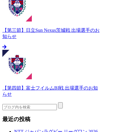
【第三節】日立Sun Nexus茨城戦 出場選手のお
知らせ
【第四節】富士フイルムBI戦 出場選手のお知
らせ
最近の投稿
NTT ジャパンラグビー リーグワン 2026-