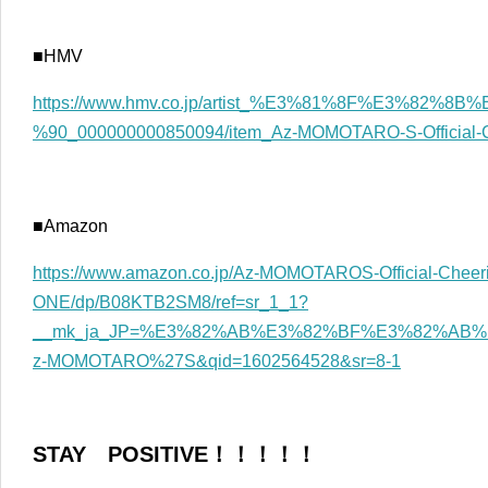
■HMV
https://www.hmv.co.jp/artist_%E3%81%8F%E3%82
%90_000000000850094/item_Az-MOMOTARO-S-Official-
■Amazon
https://www.amazon.co.jp/Az-MOMOTAROS-Official-Cheer
ONE/dp/B08KTB2SM8/ref=sr_1_1?
__mk_ja_JP=%E3%82%AB%E3%82%BF%E3%82%AB%E3
z-MOMOTARO%27S&qid=1602564528&sr=8-1
STAY POSITIVE！！！！！