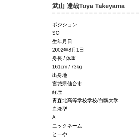
武山 達哉
Toya Takeyama
ポジション
SO
生年月日
2002年8月1日
身長 / 体重
161cm / 73kg
出身地
宮城県仙台市
経歴
青森北高等学校学校/白鷗大学
血液型
A
ニックネーム
とーや